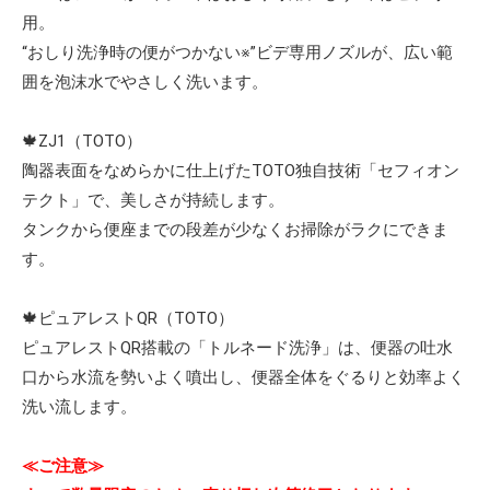
用。
“おしり洗浄時の便がつかない※”ビデ専用ノズルが、広い範
囲を泡沫水でやさしく洗います。
🍁ZJ1（TOTO）
陶器表面をなめらかに仕上げたTOTO独自技術「セフィオン
テクト」で、美しさが持続します。
タンクから便座までの段差が少なくお掃除がラクにできま
す。
🍁ピュアレストQR（TOTO）
ピュアレストQR搭載の「トルネード洗浄」は、便器の吐水
口から水流を勢いよく噴出し、便器全体をぐるりと効率よく
洗い流します。
≪ご注意≫