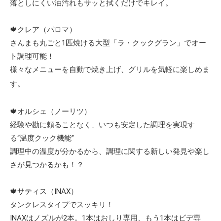
落としにくい油汚れもサッと拭くだけでキレイ。
🍁クレア（パロマ）
さんまも丸ごと1匹焼ける大型「ラ・クックグラン」でオー
ト調理可能！
様々なメニューを自動で焼き上げ、グリルを気軽に楽しめま
す。
🍁オルシェ（ノーリツ）
経験や勘に頼ることなく、いつも安定した調理を実現す
る“温度クック機能”
調理中の温度が分かるから、調理に関する新しい発見や楽し
さが見つかるかも！？
🍁サティス（INAX）
タンクレスタイプでスッキリ！
INAXはノズルが2本。1本はおしり専用、もう1本はビデ専