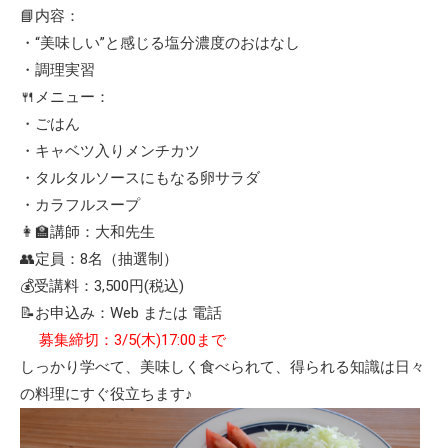
📘内容：
・“美味しい”と感じる塩分濃度のおはなし
・調理実習
🍴メニュー：
・ごはん
・キャベツ入りメンチカツ
・タルタルソースにもなる卵サラダ
・カラフルスープ
👩‍🏫講師：大和先生
👥定員：8名（抽選制）
💰受講料：3,500円(税込)
📝お申込み：Web または 電話
募集締切：3/5(木)17:00まで
しっかり学べて、美味しく食べられて、得られる知識は日々
の料理にすぐ役立ちます♪