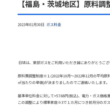
【福島・茨城地区】原料調
ガス料金
2023年01月30日
日頃は、東部ガスをご利用いただき誠にありがとうござ
原料費調整制度
※１(
2022
年
10
月～
2022
年
12
月の平均原
㎥当たりの単価)
が決まりましたのでご連絡いたします。
基準単位料金に対して
+57.68
円(税込)、
電力・ガス価格
この調整により標準家庭
※3
で１カ月につき前月分のガ