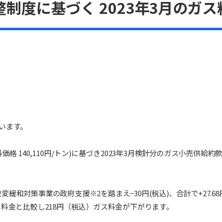
整制度に基づく
2023
年
3
月のガス
います。
料価格
140,110
円
/
トン)
に基づき
2023
年
3
月検針分のガス小売供給約款
激変緩和対策事業の政府支援
※2
を踏まえ
−
30
円(
税込)
、合計で+27.68
ス料金と比較し
218
円（税込）ガス料金が下がります。