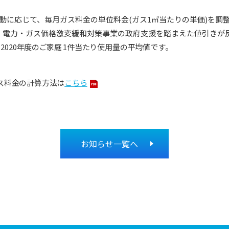
動に応じて、毎月ガス料金の単位料金(
ガス
1
㎥当たりの単価)
を調
から、電力・ガス価格激変緩和対策事業の政府支援を踏まえた値引きが
ら
2020
年度のご家庭
1
件当たり使
用量の平均値です。
ス料金の計算方法は
こちら
お知らせ一覧へ