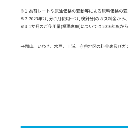
※
1
為替レートや原油価格の変動等による原料価格の変
※
2 2023
年2月分(1月使用～2月検針分)のガス料金
※
3 1
か月のご使用量(標準家庭)については
2016
年度か
→
郡山、いわき、水戸、土浦、守谷地区の料金表及びガ