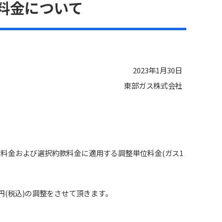
料金について
2023
年
1
月
30
日
東部ガス株式会社
料金および選択約款料金に適用する調整単位料金(
ガス
1
円(
税込)
の調整をさせて頂き
ます。