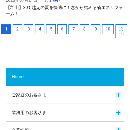
2026年07月21日
郡山地区
【郡山】30℃越えの夏を快適に！窓から始める省エネリフォ
ーム！
1
2
3
4
5
6
7
8
9
10
次
へ
Home
ご家庭のお客さま
業務用のお客さま