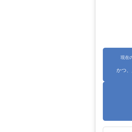
現在の
かつ、