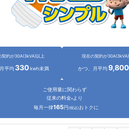
契約が30A(3kVA)以上
現在の契約が30A(3kVA
330
9,800
月平均
kwh未満
かつ、月平均
ご使用量に関わらず
従来の料金
より
※
165
毎月一律
円
おトクに
(税込)