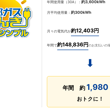
約3,600kWh
年間使用量（30A）：
約300kWh
月平均使用量：
約12,403円
月々の電気代が
約148,836円
年間で
のお支払いの
⬇
1,980
年間 約
おトクに！