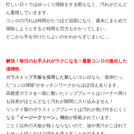
忙しい日々ではゆっくり掃除をする暇もなく、汚れがどんど
ん蓄積していきます。
コンロの汚れは時間がたつほど頑固になり、週末にまとめて
掃除しようとすると時間も労力もかかってしまい、
どこから手を付けたらよいのかわからずじまいに…。
解決！毎日のお手入れがラクになる！最新コンロの進化した
清掃性
ガラストップ天板を採用した新しいコンロ
なら、面倒だっ
た"コンロ掃除”がキッチンワークからほぼ消え去ります。
高硬度ガラスを一面に敷いたトッププレートはバーナー周り
も段差がほとんどなく汚れが隙間に入り込みません！
リンナイ製のガラストッププレートは汚れが焦げ付きにくく
なる
「イージークリーン」
機能が搭載されています。
ごとく以外の天板が熱くならないので、油や煮汁がこぼれて
もサッと拭くだけで汚れを落とすことができます。